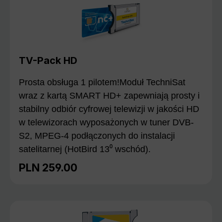
TV-Pack HD
Prosta obsługa 1 pilotem!Moduł TechniSat
wraz z kartą SMART HD+ zapewniają prosty i
stabilny odbiór cyfrowej telewizji w jakości HD
w telewizorach wyposażonych w tuner DVB-
S2, MPEG-4 podłączonych do instalacji
satelitarnej (HotBird 13⁰ wschód).
PLN 259.00
Regular price: