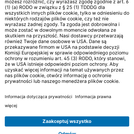
System zgłaszania nieprawidłowości
* Wszystkie ceny zawierają podatek VAT plus
koszty
wysyłki
i ewentualne koszty dostawy, jeśli nie określono
inaczej.
© 2026 TechniSat Digital GmbH
TechniSat jest firmą należącą do Fundacji
LEPPER Stiftung
e.S.
.