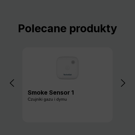
Pomiń galerię produktów
Polecane produkty
Smoke Sensor 1
Ga
Czujniki gazu i dymu
Czuj