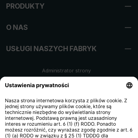
PRODUKTY
O NAS
USŁUGI NASZYCH FABRYK
Administrator strony
Regulamin sklepu internetowego
Klauzula informacyjna dla
kontrahentów
Klauzula informacyjna strony
internetowej
Strategia podatkowa
System zgłaszania nieprawidłowości