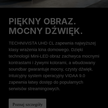
PIĘKNY OBRAZ.
Previous
Ne
MOCNY DŹWIĘK.
TECHNIVISTA UHD CL zapewnia najwyższej
klasy wrażenia kina domowego. Dzięki
technologii Mini-LED obraz zachwyca mocnymi
kontrastami i żywymi kolorami, a wbudowany
soundbar gwarantuje mocny, czysty dźwięk.
Intuicyjny system operacyjny VIDAA 9.0
zapewnia łatwy dostęp do popularnych
serwisów streamingowych.
Poznaj szczegóły