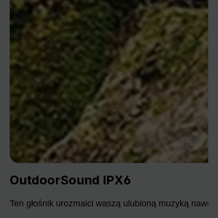
OutdoorSound IPX6
Ten głośnik urozmaici waszą ulubioną muzyką nawet