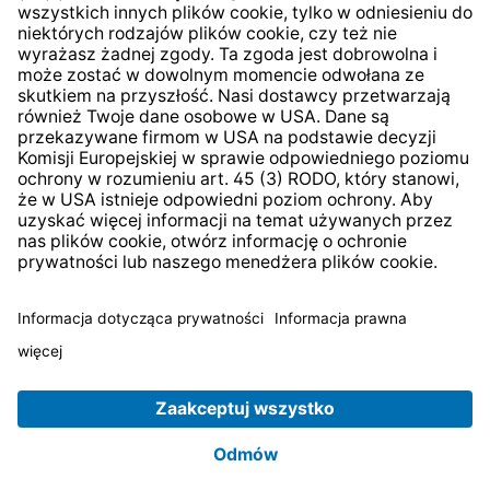
* Wszystkie ceny zawierają podatek VAT plus
koszty
wysyłki
i ewentualne koszty dostawy, jeśli nie określono
inaczej.
© 2026 TechniSat Digital GmbH
TechniSat jest firmą należącą do Fundacji
LEPPER Stiftung
e.S.
.