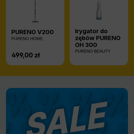
Irygator do
PURENO V200
zębów PURENO
PURENO HOME
OH 300
PURENO BEAUTY
499,00 zł
Cena regularna: