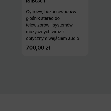
ISIBOX 1
Cyfrowy, bezprzewodowy
głośnik stereo do
telewizorów i systemów
muzycznych wraz z
optycznym wejściem audio
700,00 zł
Cena regularna: