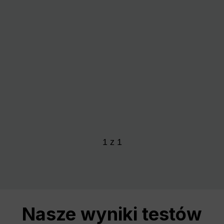
1
z
1
Nasze wyniki testów