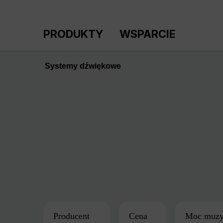
ejdź do głównej zawartości
Przejdź do wyszukiwania
Przejdź do głównej nawigacji
PRODUKTY
WSPARCIE
Systemy dźwiękowe
Producent
Cena
Moc muzy