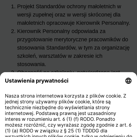
Projekt Standardów ochrony małoletnich w
wersji zupełnej oraz w wersji skróconej dla
małoletnich opracowuje Kierownik Personalny.
Kierownik Personalny odpowiada za
przygotowanie merytoryczne pracowników do
stosowania Standardów, w tym za organizację
szkoleń, warsztatów w zakresie ich
stosowania.
Obecność na szkoleniu, potwierdzona jest
imienną listą obecności. Szczegółowe zasady
organizacji i dokumentowania szkoleń
określone są w procedurze P-0082.
§ 8
Przed powierzeniem pracownikowi funkcji