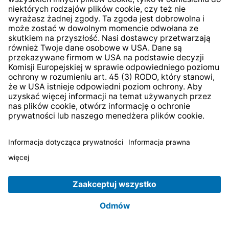
instruktora praktycznej nauki zawodu,
opiekuna praktyk zawodowych/stażu
uczniowskiego, Kierownik Personalny
sprawdza czy pracownik ten figuruje w
Rejestrze Sprawców Przestępstw na Tle
Seksualnym.
Weryfikacji w Rejestrze podlegają: pracownicy
Działu Personalnego, Instruktorzy Praktycznej
Nauki Zawodu oraz opiekunowie praktyk i
staży oraz inni pracownicy wskazani jako
osoby biorące udział w procesie kształcenia
małoletniego, wskazani przez Instruktora
Praktycznej Nauki Zawodu oraz opiekuna
praktyk i staży w działach: Montaż
Przewlekany i Testy, Utrzymanie Ruchu,
Magazyn, Logistyka i IT.
Przed powierzeniem funkcji, o której mowa w