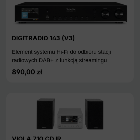
DIGITRADIO 143 (V3)
Element systemu Hi-Fi do odbioru stacji
radiowych DAB+ z funkcją streamingu
890,00 zł
Cena regularna:
VIOLA 710 CD IR