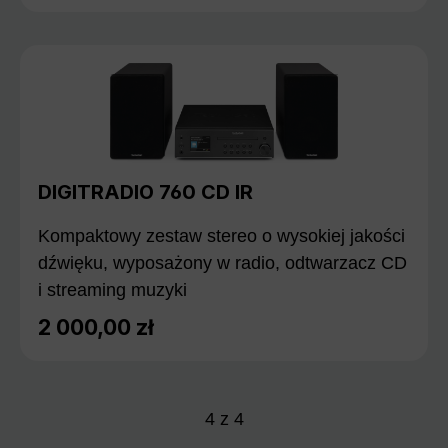
DIGITRADIO 760 CD IR
Kompaktowy zestaw stereo o wysokiej jakości
dźwięku, wyposażony w radio, odtwarzacz CD
i streaming muzyki
2 000,00 zł
Cena regularna:
4
z
4