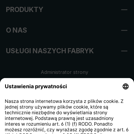
PRODUKTY
O NAS
USŁUGI NASZYCH FABRYK
Administrator strony
Regulamin sklepu internetowego
Klauzula informacyjna dla
kontrahentów
Klauzula informacyjna strony
internetowej
Strategia podatkowa