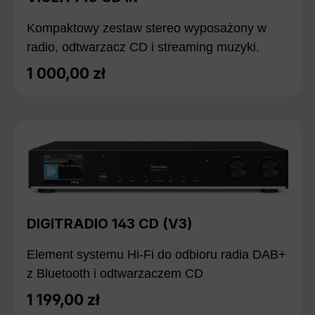
Kompaktowy zestaw stereo wyposażony w
radio, odtwarzacz CD i streaming muzyki.
1 000,00 zł
Cena regularna:
DIGITRADIO 143 CD (V3)
Element systemu Hi-Fi do odbioru radia DAB+
z Bluetooth i odtwarzaczem CD
1 199,00 zł
Cena regularna: