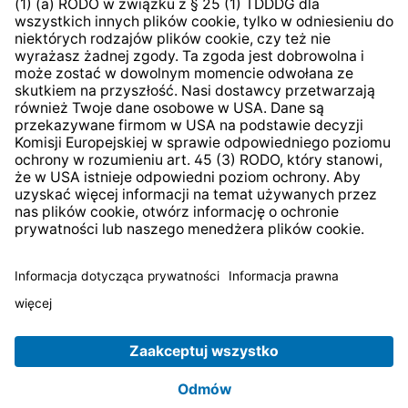
System zgłaszania nieprawidłowości
* Wszystkie ceny zawierają podatek VAT plus
koszty
wysyłki
i ewentualne koszty dostawy, jeśli nie określono
inaczej.
© 2026 TechniSat Digital GmbH
TechniSat jest firmą należącą do Fundacji
LEPPER Stiftung
e.S.
.