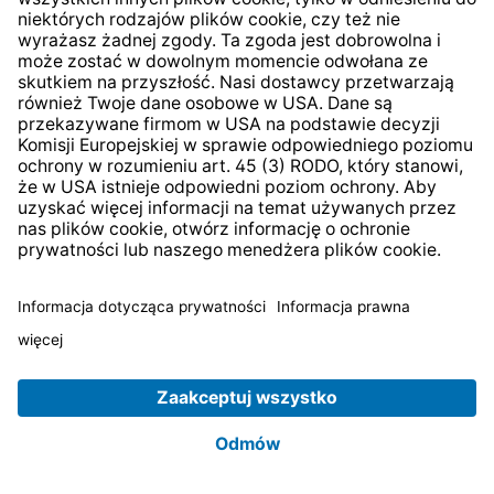
odpowiedzialna za odpowiedź lub musi uzyskać
informacje od drugiej strony, przekażemy lub
dostawca przekaże Państwa zapytanie
odpowiedniemu partnerowi. W przypadku pytań
dotyczących profilowania, przetwarzania Państwa
danych podczas korzystania ze strony prosimy o
kontakt bezpośrednio z operatorem platformy
społecznościowej. W przypadku pytań dotyczących
przetwarzania Państwa interakcji z nami na naszej
stronie prosimy o kontakt na podane przez nas
dane kontaktowe.
Adresy poszczególnych dostawców i URL z ich
politykami prywatności:
Facebook Inc., 1601 S California Ave, Palo Alto,
California 94304, USA;