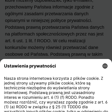
które możemy odpowiedzieć tylko e-mailem,
przechowamy Państwa informacje zgodnie z
ogólnymi zasadami przetwarzania danych
opisanymi w niniejszej polityce prywatności.
Podstawą prawną przetwarzania Państwa danych
na platformach społecznościowych przez nas jest
art. 6 ust. 1 lit. f RODO. W celu realizacji
konkursów możemy również przetwarzać dane
osobowe od Państwa. Podstawą prawną w takim
przypadku jest art. 6 ust. 1 lit. b RODO („realizacja
umowy”). Dane te są niezbędne do zawarcia
umowy o konkurs. Bez tych danych nie możemy
zawrzeć z Państwem umowy o konkurs. W celu
wykonywania Państwa praw osób, których dane
dotyczą, mogą Państwo kontaktować się zarówno
z nami, jak i z dostawcą platformy
społecznościowej. Jeśli któraś ze stron nie jest