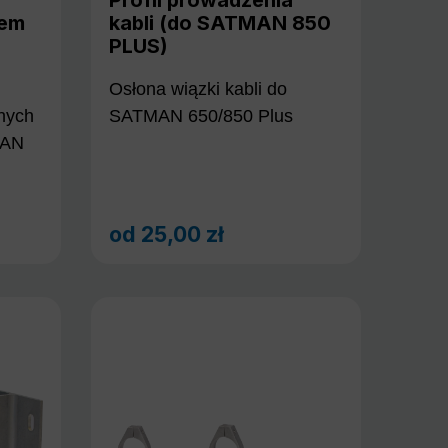
iem
kabli (do SATMAN 850
PLUS)
Osłona wiązki kabli do
rnych
SATMAN 650/850 Plus
MAN
od
25,00 zł
Cena regularna: