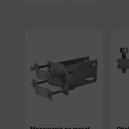
Mocowanie na maszt
Obe