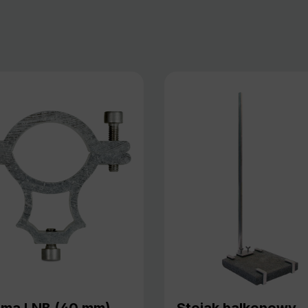
jma LNB (40 mm)
Stojak balkonowy