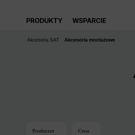
ejdź do głównej zawartości
Przejdź do wyszukiwania
Przejdź do głównej nawigacji
PRODUKTY
WSPARCIE
Akcesoria SAT
Akcesoria montażowe
Producent
Cena