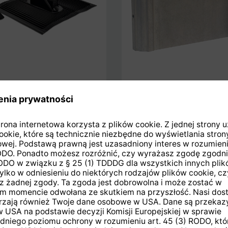
taw aluminiowych
Uchwyt ścienny
hówek
DIGIDISH, długi, 90°
owy zestaw montażowy
Mocowanie ścienne do 
DIGIDISH 33 i 45 oraz
SATMAN 33 i 45