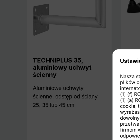
TECHNIPLUS 35,
Zes
aluminiowy uchwyt
dac
ścienny
Dach
Aluminiowe uchwyty
ścienne, odstęp od ściany
25, 35 lub 45 cm