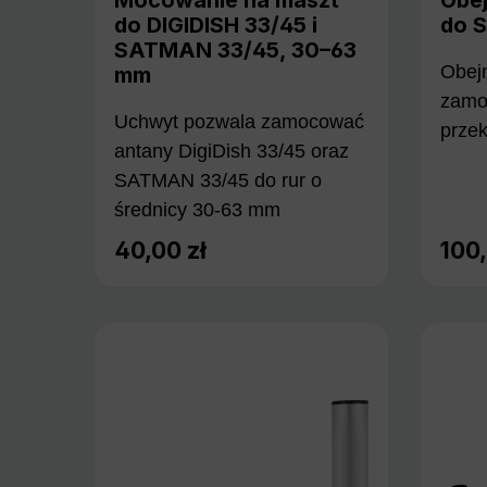
do DIGIDISH 33/45 i
do 
SATMAN 33/45, 30–63
Obej
mm
zamo
Uchwyt pozwala zamocować
prze
antany DigiDish 33/45 oraz
SATMAN 33/45 do rur o
średnicy 30-63 mm
40,00 zł
100,
Cena regularna:
Cena