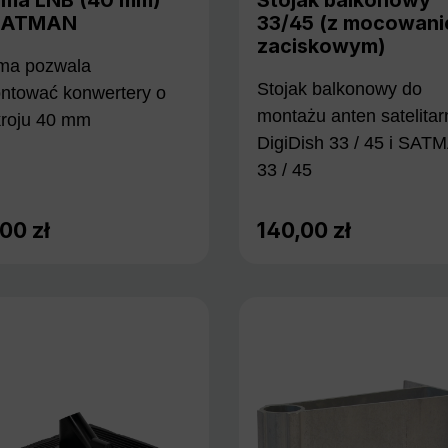
SATMAN
33/45 (z mocowan
zaciskowym)
ma pozwala
Stojak balkonowy do
ntować konwertery o
montażu anten satelita
kroju 40 mm
DigiDish 33 / 45 i SAT
33 / 45
00 zł
140,00 zł
 regularna:
Cena regularna: