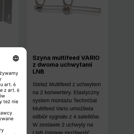
Szyna multifeed VARIO
z dwoma uchwytami
LNB
anten
Stelaż Multifeed z uchwytem
na 2 konwertery. Elastyczny
system montażu TechniSat
Multifeed Vario umożliwia
odbiór sygnału z 4 satelitów.
W zestawie 2 uchwyty na
LNB (istnieje możliwość