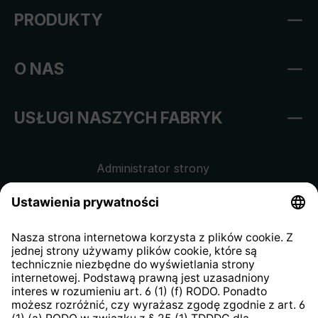
PRODUKTY
O NAS
USŁUGI NASZYCH FABRYK
Administrator strony
Regulamin sklepu internetowego
Klauzula informacyjna dla
kontrahentów
Klauzula informacyjna strony
internetowej
Strategia podatkowa