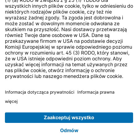
System zgłaszania nieprawidłowości
* Wszystkie ceny zawierają podatek VAT plus
koszty
wysyłki
i ewentualne koszty dostawy, jeśli nie określono
inaczej.
© 2026 TechniSat Digital GmbH
TechniSat jest firmą należącą do Fundacji
LEPPER Stiftung
e.S.
.