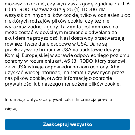
Strategia podatkowa
System zgłaszania nieprawidłowości
* Wszystkie ceny zawierają podatek VAT plus
koszty
wysyłki
i ewentualne koszty dostawy, jeśli nie określono
inaczej.
© 2026 TechniSat Digital GmbH
TechniSat jest firmą należącą do Fundacji
LEPPER Stiftung