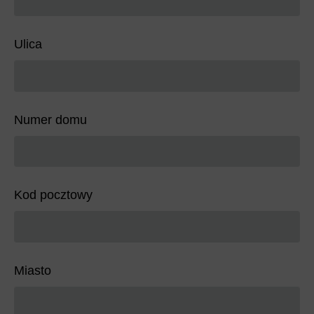
Ulica
Numer domu
Kod pocztowy
Miasto