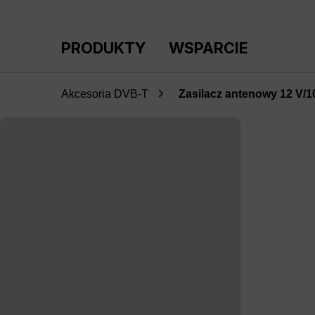
ejdź do głównej zawartości
Przejdź do wyszukiwania
Przejdź do głównej nawigacji
PRODUKTY
WSPARCIE
Akcesoria DVB-T
Zasilacz antenowy 12 V/10
Pomiń galerię zdjęć