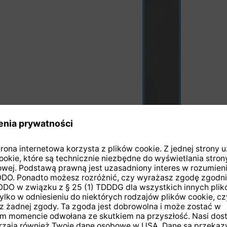
czarny
(Ta opcja jest obecn