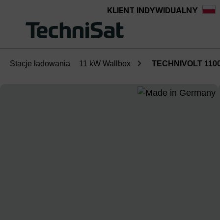
KLIENT INDYWIDUALNY
Przejdź do głównej zawartości
Stacje ładowania
11 kW Wallbox
TECHNIVOLT 110
Pomiń galerię zdjęć