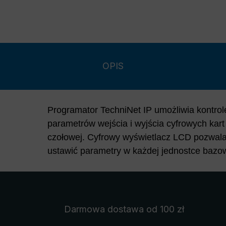
OPIS
Programator TechniNet IP umożliwia kontrol
być w pełni dowolne i zgodne z Państwa preferencja
parametrów wejścia i wyjścia cyfrowych kart
programujące można w łatwy i szybki sposób 
czołowej. Cyfrowy wyświetlacz LCD pozwala
bazowej. Sterowanie kartami odbywa się pop
ustawić parametry w każdej jednostce bazo
Darmowa dostawa
od 100 zł