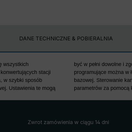
DANE TECHNICZNE & POBIERALNIA
ę wszystkich
mi. Urządzenie
 konwertujących stacji
podłączyć do jednostki
, w szybki sposób
rzez wprowadzenie
wej. Ustawienia te mogą
parametrów za pomocą k
Zwrot zamówienia
w ciągu 14 dni