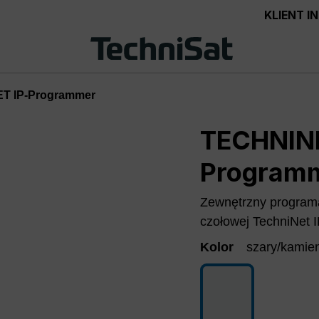
KLIENT 
T IP-Programmer
TECHNINE
Program
Zewnętrzny programat
czołowej TechniNet I
Kolor
szary/kamie