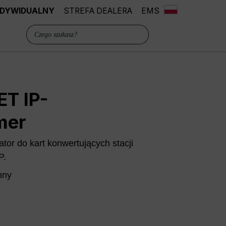
INDYWIDUALNY
STREFA DEALERA
EMS
T IP-
mer
or do kart konwertujących stacji
P.
nny