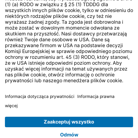
System zgłaszania nieprawidłowości
* Wszystkie ceny zawierają podatek VAT plus
koszty
wysyłki
i ewentualne koszty dostawy, jeśli nie określono
inaczej.
© 2026 TechniSat Digital GmbH
TechniSat jest firmą należącą do Fundacji
LEPPER Stiftung
e.S.
.