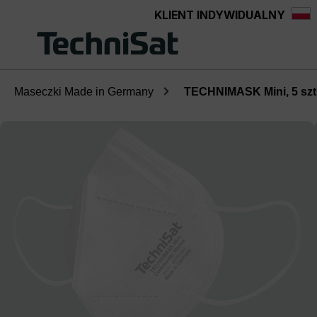
KLIENT INDYWIDUALNY
Przejdź do głównej zawartości
Maseczki Made in Germany
TECHNIMASK Mini, 5 szt
Pomiń galerię zdjęć