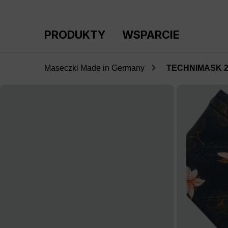
ejdź do głównej zawartości
Przejdź do wyszukiwania
Przejdź do głównej nawigacji
PRODUKTY
WSPARCIE
Maseczki Made in Germany
TECHNIMASK 2.0
Pomiń galerię zdjęć