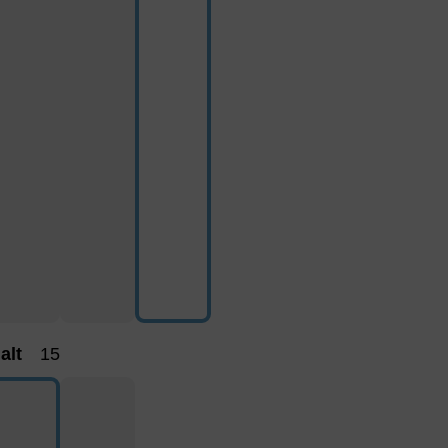
alt
15