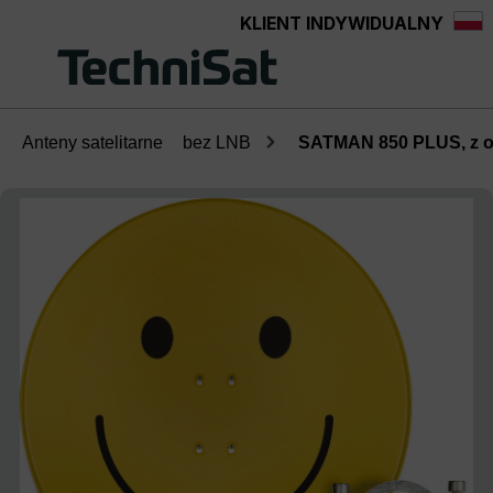
KLIENT INDYWIDUALNY
Przejdź do głównej zawartości
Anteny satelitarne
bez LNB
SATMAN 850 PLUS, z 
Pomiń galerię zdjęć