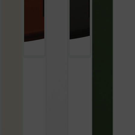
beżowy
polarowy biały
zielony