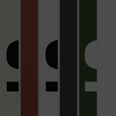
czerwony jak cegła
szary łupkowy