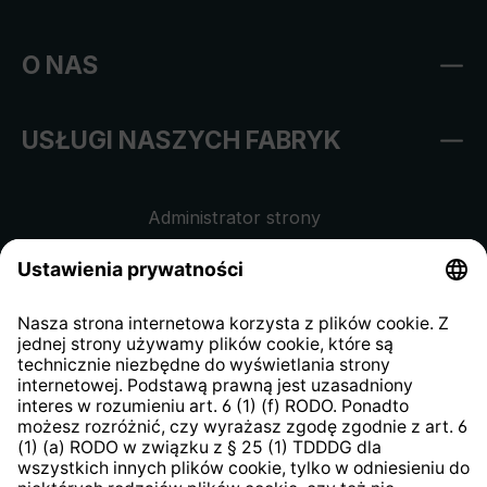
O NAS
USŁUGI NASZYCH FABRYK
Administrator strony
Regulamin sklepu internetowego
Klauzula informacyjna dla
kontrahentów
Klauzula informacyjna strony
internetowej
Strategia podatkowa
System zgłaszania nieprawidłowości