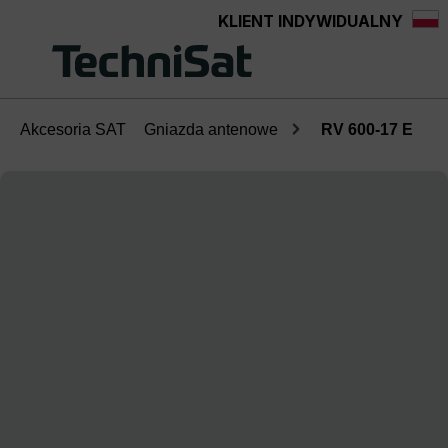
KLIENT INDYWIDUALNY
Przejdź do głównej zawartości
Akcesoria SAT
Gniazda antenowe
RV 600-17 E
Pomiń galerię zdjęć