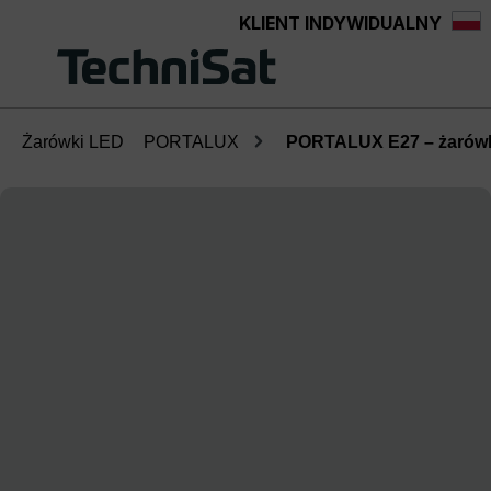
KLIENT INDYWIDUALNY
Przejdź do głównej zawartości
Żarówki LED
PORTALUX
PORTALUX E27 – żarówk
Pomiń galerię zdjęć