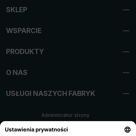
SKLEP
WSPARCIE
PRODUKTY
O NAS
USŁUGI NASZYCH FABRYK
Administrator strony
Regulamin sklepu internetowego
Klauzula informacyjna dla