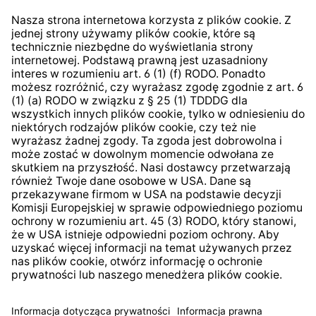
kontrahentów
Klauzula informacyjna strony
internetowej
Strategia podatkowa
System zgłaszania nieprawidłowości
* Wszystkie ceny zawierają podatek VAT plus
koszty
wysyłki
i ewentualne koszty dostawy, jeśli nie określono
inaczej.