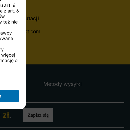
Dział Rekrutacji
ja@technisat.com
Metody wysyłki
 zł
.
Zapisz się