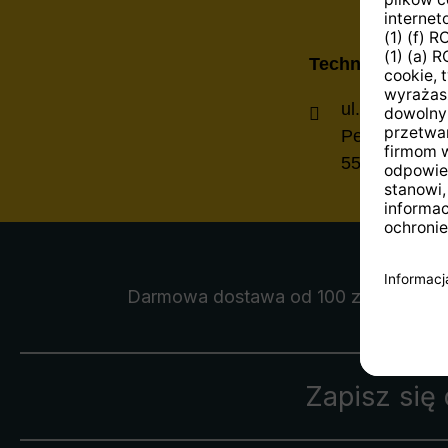
TechniSat Digital
ul. Poznańsk
Personalabte
55-120 Oborn
Darmowa dostawa
od 100 zł
Zapisz się