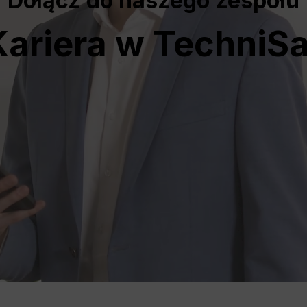
Dołącz do naszego zespołu
Kariera w TechniSa