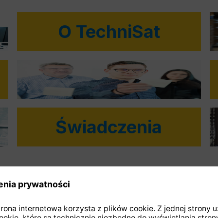
O TechniSat
Świadczenia
Kontakt