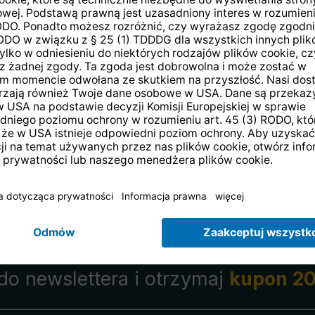
 Sp. z o.o.
TechniSat - 
a 2 - Siemianice
rekrutac
ilung
iki Śląskie
Zwrot zamówienia
w ciągu 14 dni
 do newslettera i otrzymaj
kupon 20