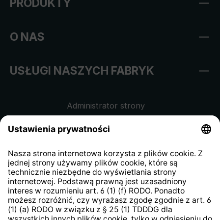
PRODUKTY
O NAS
USŁUGI NASZYCH FABRYK
Administrator strony
Regulamin sklepu internetowego
Klauzula informacyjna dla
kontrahentów
Klauzula informacyjna strony
internetowej
Strategia podatkowa
System zgłaszania nieprawidłowości