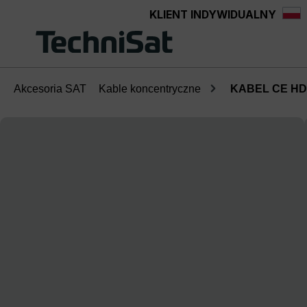
KLIENT INDYWIDUALNY
Przejdź do głównej zawartości
Akcesoria SAT
Kable koncentryczne
KABEL CE HD
Pomiń galerię zdjęć