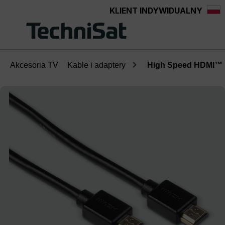
KLIENT INDYWIDUALNY
Przejdź do głównej zawartości
Akcesoria TV
Kable i adaptery
High Speed HDMI™
Pomiń galerię zdjęć