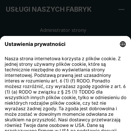
USŁUGI NASZYCH FABRYK
Administrator strony
Regulamin sklepu internetowego
Klauzula informacyjna dla
kontrahentów
Klauzula informacyjna strony
internetowej
Strategia podatkowa
System zgłaszania nieprawidłowości