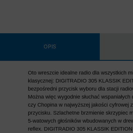
OPIS
Oto wreszcie idealne radio dla wszystkich 
klasycznej - oczywiście można słuchać wszystkic
klasycznej: DIGITRADIO 305 KLASSIK EDI
DAB+ i FM dostępnych w strefie nadawczej. Wejście
bezpośredni przycisk wyboru dla stacji radi
analogowe wyjście audio umożliwiają po
Można więc wygodnie słuchać wspaniałych 
odtwarzaczy lub urządzeń wyjściowych. Ra
czy Chopina w najwyższej jakości cyfrowej 
pomocą przycisków z przodu urządzenia l
przycisku. Szlachetne brzmienie skrzypiec
zdalnego sterowania. Dzięki funkcji budze
5-watowych głośników wbudowanych w dre
reflex. DIGITRADIO 305 KLASSIK EDITION 