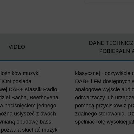
DANE TECHNICZ
VIDEO
POBIERALNI
miłośników muzyki
h stacji radiowych
TION posiada
 audio AUX IN i
owej DAB+ Klassik Radio.
dłączenie zewnętrznych
dzieł Bacha, Beethovena
dio można obsługiwać za
za naciśnięciem jednego
ub przy pomocy pilota
 można usłyszeć z dwóch
nia i timera radio może
wnianą obudowę bass
spełniać rolę wysokiej ja
pozwala słuchać muzyki