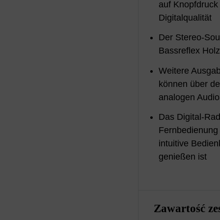
auf Knopfdruck 
Digitalqualität
Der Stereo-Sou
Bassreflex Hol
Weitere Ausgab
können über d
analogen Audi
Das Digital-Radi
Fernbedienung 
intuitive Bedie
genießen ist
Zawartość ze