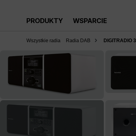
ejdź do głównej zawartości
Przejdź do wyszukiwania
Przejdź do głównej nawigacji
PRODUKTY
WSPARCIE
Wszystkie radia
Radia DAB
DIGITRADIO 30
Pomiń galerię zdjęć