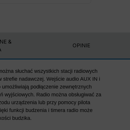
NE &
OPINIE
A
kości budzika.