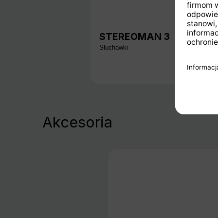
STEREOMAN 3
Słuchawki
Akcesoria