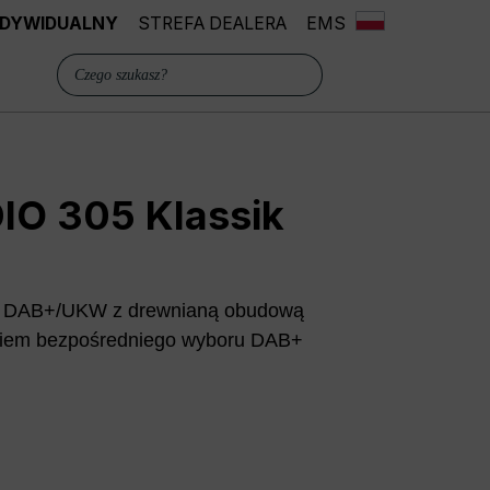
INDYWIDUALNY
STREFA DEALERA
EMS
IO 305 Klassik
io DAB+/UKW z drewnianą obudową
iskiem bezpośredniego wyboru DAB+