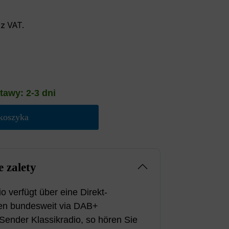
z VAT.
tawy: 2-3 dni
koszyka
 zalety
 verfügt über eine Direkt-
den bundesweit via DAB+
Sender Klassikradio, so hören Sie