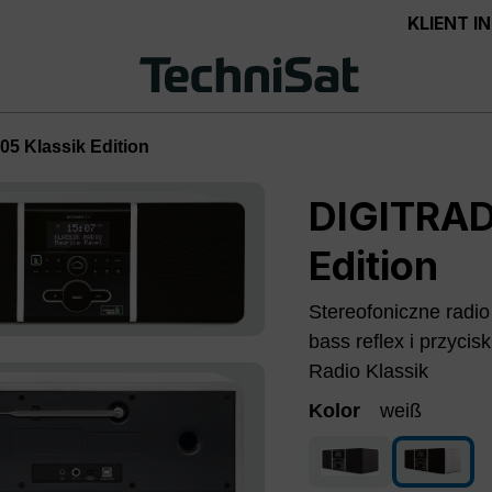
KLIENT 
5 Klassik Edition
DIGITRAD
Edition
Stereofoniczne rad
bass reflex i przyc
Radio Klassik
Kolor
weiß
antracytowy
weiß