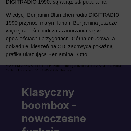
DIGITRADIO 1990, są wciąż tak popularne.
W edycji Benjamin Blümchen radio DIGITRADIO
1990 przynosi małym fanom Benjamina jeszcze
więcej radości podczas zanurzania się w
opowieściach i przygodach. Górna obudowa, a
dokładniej kieszeń na CD, zachwyca pokaźną
grafiką ukazującą Benjamina i Otto.
© 2024 KIDDINX Studios GmbH, Berlin. Licencja udzielona przez KIDDINX Media
GmbH · Lahnstraße 21 · 12055 Berlin, Niemcy
Klasyczny
boombox -
nowoczesne