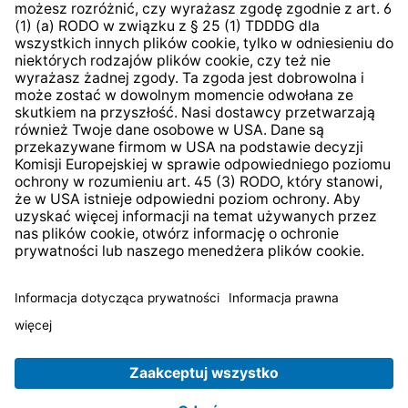
Strategia podatkowa
System zgłaszania nieprawidłowości
* Wszystkie ceny zawierają podatek VAT plus
koszty
wysyłki
i ewentualne koszty dostawy, jeśli nie określono
inaczej.
© 2026 TechniSat Digital GmbH
TechniSat jest firmą należącą do Fundacji
LEPPER Stiftung