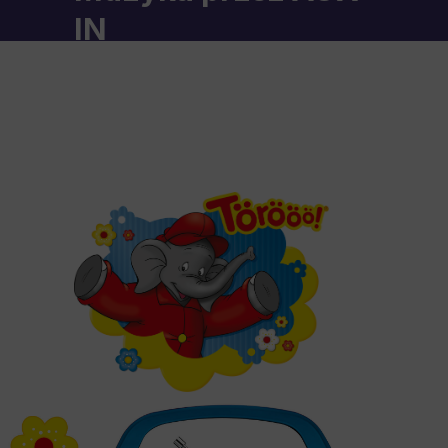
IN
Do wejścia AUX-IN można
dodatkowo podłączyć zewnętrzne
źródło dźwięku, na przykład
odtwarzacz MP3.