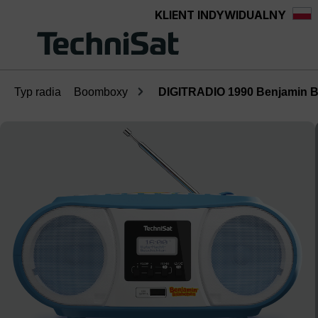
KLIENT INDYWIDUALNY
Przejdź do głównej zawartości
Typ radia
Boomboxy
DIGITRADIO 1990 Benjamin 
Pomiń galerię zdjęć