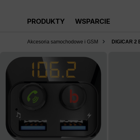
ejdź do głównej zawartości
Przejdź do wyszukiwania
Przejdź do głównej nawigacji
PRODUKTY
WSPARCIE
Akcesoria samochodowe i GSM
DIGICAR 2 
Pomiń galerię zdjęć