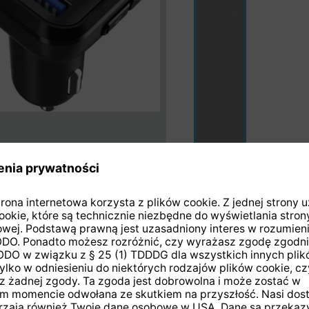
czarny
(Ta opcja jest obecn