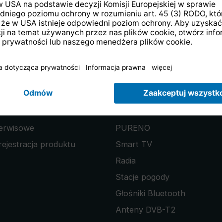
Zwrot zamówienia
w ciągu 14 dni
 do newslettera i otrzymaj
kupon 20
IE
PRODUKTY
serwisowe
PURENO
rejestracja produktu
Smart TV
Radia
Stacje pogody
Głośniki Bluetooth
Anteny DVB-T2