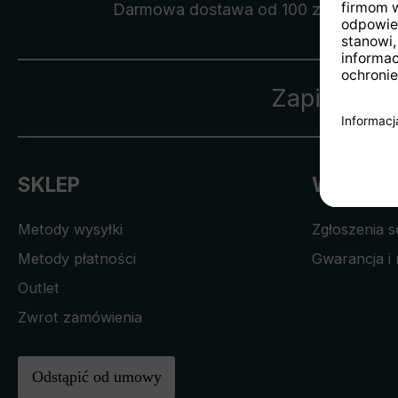
Darmowa dostawa
od 100 zł
Zapisz się
SKLEP
WSPARC
Metody wysyłki
Zgłoszenia 
Metody płatności
Gwarancja i 
Outlet
Zwrot zamówienia
Odstąpić od umowy