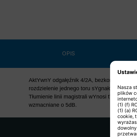
OPIS
AktYwnY odgałęźnik 4/2A, bezkonkurencYjn
rozdzielenie jednego toru sYgnałowego na 
Tłumienie linii magistrali wYnosi tYlko 1 dB
wzmacniane o 5dB.