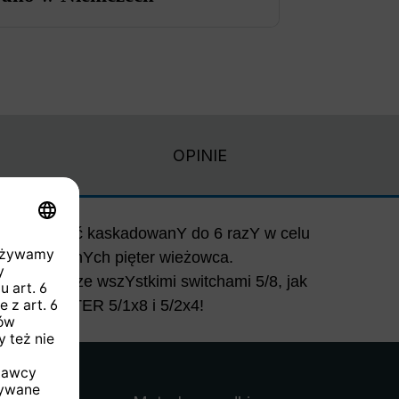
OPINIE
A może bYć kaskadowanY do 6 razY w celu
. do kolejnYch pięter wieżowca.
 łączonY ze wszYstkimi switchami 5/8, jak
CHNIROUTER 5/1x8 i 5/2x4!