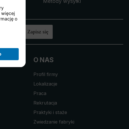
Metody wysyłki
 zł
.
Zapisz się
O NAS
Profil firmy
Lokalizacje
Praca
Rekrutacja
Praktyki i staże
Zwiedzanie fabryki