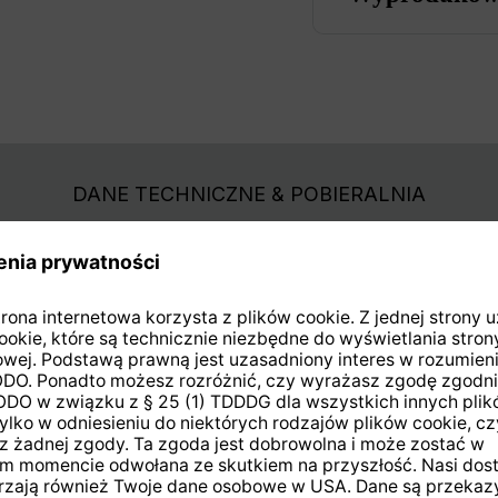
DANE TECHNICZNE & POBIERALNIA
Y w swoim rodzaju,
AktYwnY odgałęźnik 4/2
dwa niezależne.
zapewnienia sYgnałów np
. Odgałęzienia są
Ten komponent może bYć
również z sYstemem TE