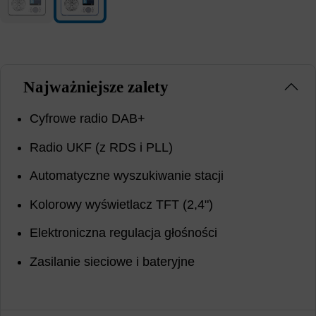
biały/czarny
biały/niebieski
(Ta opcja jest obecnie niedostępna.)
Najważniejsze zalety
Cyfrowe radio DAB+
Radio UKF (z RDS i PLL)
Automatyczne wyszukiwanie stacji
Kolorowy wyświetlacz TFT (2,4")
Elektroniczna regulacja głośności
Zasilanie sieciowe i bateryjne