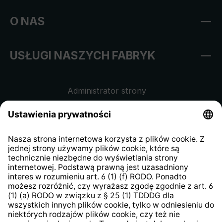
O NAS
USŁUGI NASZYCH FABRYK
Administrator strony
Regulamin sklepu internetowego
Klauzula informacyjna dla
kontrahentów
Klauzula informacyjna strony
internetowej
Strategia podatkowa
System zgłaszania nieprawidłowości