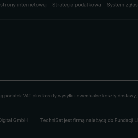
strony internetowej
Strategia podatkowa
System zgłas
ją podatek VAT plus
koszty wysyłki
i ewentualne koszty dostawy, j
Digital GmbH
TechniSat jest firmą należącą do Fundacji
L