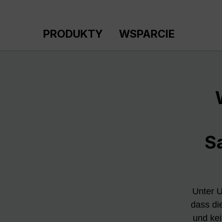
ejdź do głównej zawartości
Przejdź do wyszukiwania
Przejdź do głównej nawigacji
PRODUKTY
WSPARCIE
S
Unter 
dass di
und kei