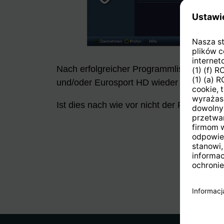
Nach erfolgreicher Programmlisten-Aktual
und/oder Eurosport HD wieder korrekt zu
Ist dies nach wie vor nicht der Fall, versu