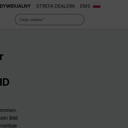
INDYWIDUALNY
STREFA DEALERA
EMS
r
HD
kommen,
ein Bild
rseitige