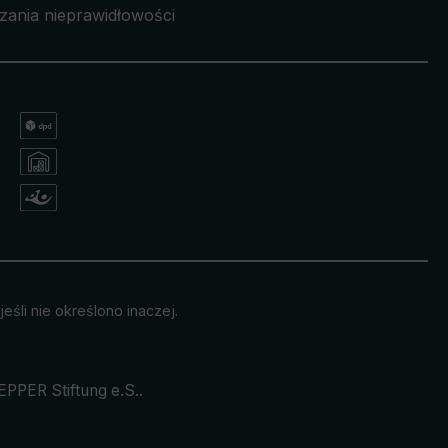
zania nieprawidłowości
eśli nie określono inaczej.
EPPER Stiftung e.S.
.