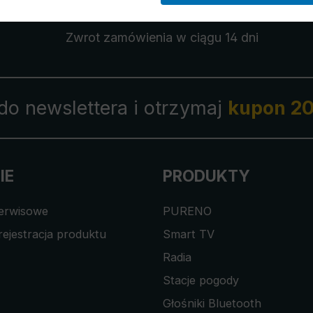
Zwrot zamówienia
w ciągu 14 dni
 do newslettera i otrzymaj
kupon 20
IE
PRODUKTY
serwisowe
PURENO
rejestracja produktu
Smart TV
Radia
Stacje pogody
Głośniki Bluetooth