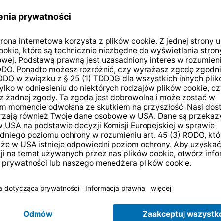
Anschließend startet das
AutoInstall.
isierung sollten Welt HD
Gehen Sie die einzelnen S
 empfangen sein.
Bedienungsanleitung zu 
chen Sie bitte Option B.
Anschließend sind die 
HD wieder korrekt zu e
Sollten Sie weiterhin P
haben, wenden Sie sich 
unsere Service Hotline, d
Tel.: 03925/9220 1800 e