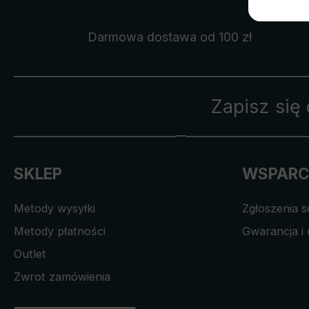
Darmowa dostawa
od 100 zł
Zapisz się
SKLEP
WSPARC
Metody wysyłki
Zgłoszenia 
Metody płatności
Gwarancja i 
Outlet
Zwrot zamówienia