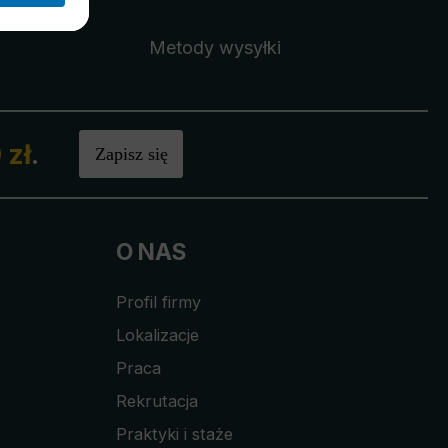
Metody wysyłki
 zł
.
Zapisz się
O NAS
Profil firmy
Lokalizacje
Praca
Rekrutacja
Praktyki i staże