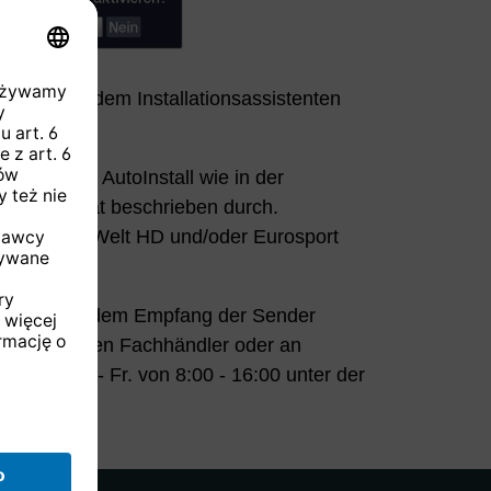
 Gerät mit dem Installationsassistenten
chritte im AutoInstall wie in der
Ihrem Gerät beschrieben durch.
Programme Welt HD und/oder Eurosport
mpfangen.
robleme mit dem Empfang der Sender
bitte an Ihren Fachhändler oder an
ie Sie Mo. - Fr. von 8:00 - 16:00 unter der
rreichen.