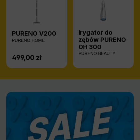
Irygator do
PURENO V200
zębów PURENO
PURENO HOME
OH 300
PURENO BEAUTY
499,00 zł
Cena regularna: