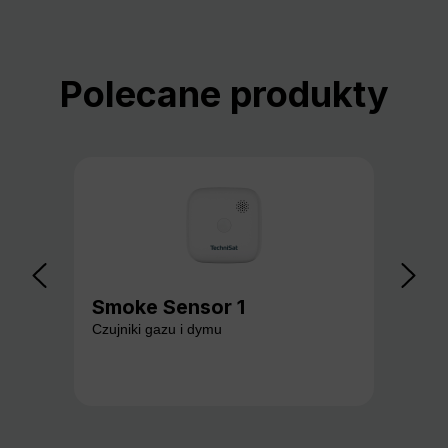
Pomiń galerię produktów
Polecane produkty
Smoke Sensor 1
Ga
Czujniki gazu i dymu
Czuj