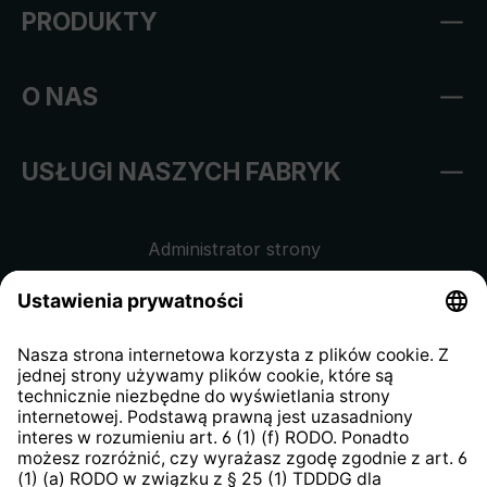
PRODUKTY
O NAS
USŁUGI NASZYCH FABRYK
Administrator strony
Regulamin sklepu internetowego
Klauzula informacyjna dla
kontrahentów
Klauzula informacyjna strony
internetowej
Strategia podatkowa
System zgłaszania nieprawidłowości