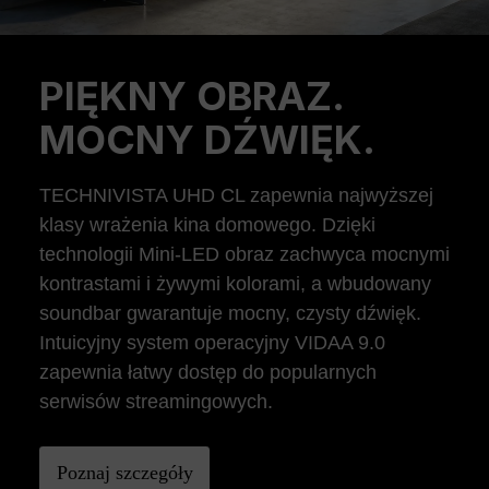
PIĘKNY OBRAZ.
Previous
Ne
MOCNY DŹWIĘK.
TECHNIVISTA UHD CL zapewnia najwyższej
klasy wrażenia kina domowego. Dzięki
technologii Mini-LED obraz zachwyca mocnymi
kontrastami i żywymi kolorami, a wbudowany
soundbar gwarantuje mocny, czysty dźwięk.
Intuicyjny system operacyjny VIDAA 9.0
zapewnia łatwy dostęp do popularnych
serwisów streamingowych.
Poznaj szczegóły