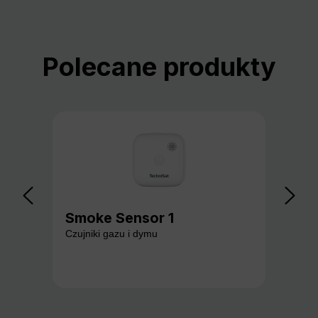
Pomiń galerię produktów
Polecane produkty
Smoke Sensor 1
Ga
Czujniki gazu i dymu
Czuj