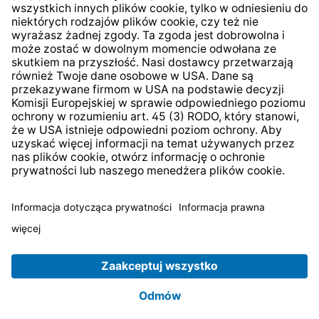
* Wszystkie ceny zawierają podatek VAT plus
koszty
wysyłki
i ewentualne koszty dostawy, jeśli nie określono
inaczej.
© 2026 TechniSat Digital GmbH
TechniSat jest firmą należącą do Fundacji
LEPPER Stiftung
e.S.
.