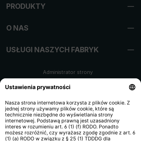
PRODUKTY
O NAS
USŁUGI NASZYCH FABRYK
Administrator strony
Regulamin sklepu internetowego
Klauzula informacyjna dla
kontrahentów
Klauzula informacyjna strony
internetowej
Strategia podatkowa
System zgłaszania nieprawidłowości