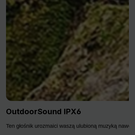
OutdoorSound IPX6
Ten głośnik urozmaici waszą ulubioną muzyką nawet