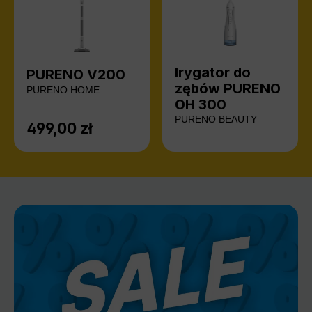
Irygator do
PURENO V200
zębów PURENO
PURENO HOME
OH 300
PURENO BEAUTY
499,00 zł
Cena regularna: