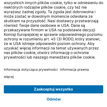
* Wszystkie ceny zawierają podatek VAT plus
koszty
wysyłki
i ewentualne koszty dostawy, jeśli nie określono
inaczej.
© 2026 TechniSat Digital GmbH
TechniSat jest firmą należącą do Fundacji
LEPPER Stiftung
e.S.
.