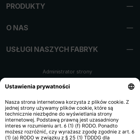
PRODUKTY
O NAS
USŁUGI NASZYCH FABRYK
Administrator strony
Regulamin sklepu internetowego
Klauzula informacyjna dla
kontrahentów
Klauzula informacyjna strony
internetowej
Strategia podatkowa
System zgłaszania nieprawidłowości