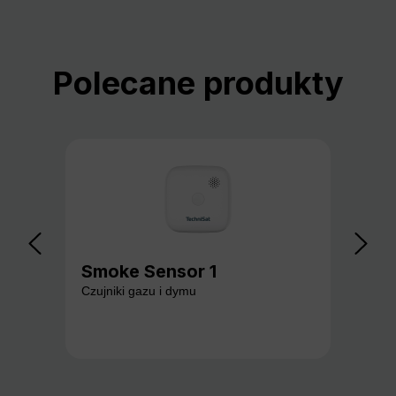
Pomiń galerię produktów
Polecane produkty
Smoke Sensor 1
Ga
Czujniki gazu i dymu
Czuj