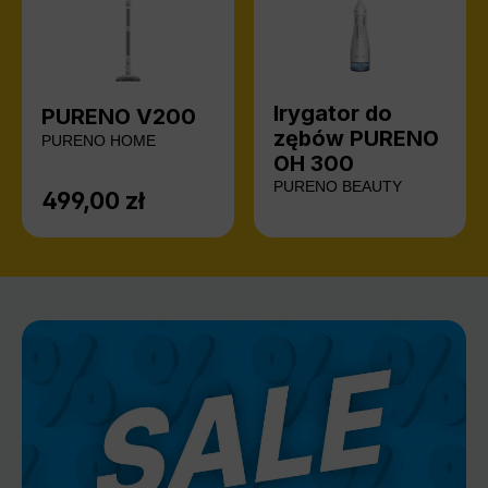
Irygator do
PURENO V200
zębów PURENO
PURENO HOME
OH 300
PURENO BEAUTY
499,00 zł
Cena regularna: