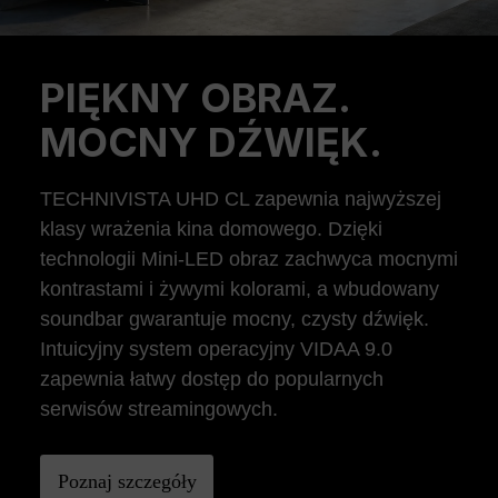
PIĘKNY OBRAZ.
Previous
Ne
MOCNY DŹWIĘK.
TECHNIVISTA UHD CL zapewnia najwyższej
klasy wrażenia kina domowego. Dzięki
technologii Mini-LED obraz zachwyca mocnymi
kontrastami i żywymi kolorami, a wbudowany
soundbar gwarantuje mocny, czysty dźwięk.
Intuicyjny system operacyjny VIDAA 9.0
zapewnia łatwy dostęp do popularnych
serwisów streamingowych.
Poznaj szczegóły