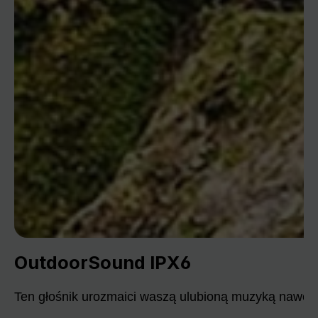
OutdoorSound IPX6
Ten głośnik urozmaici waszą ulubioną muzyką nawet