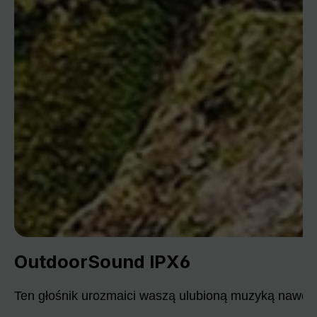
OutdoorSound IPX6
Ten głośnik urozmaici waszą ulubioną muzyką nawet