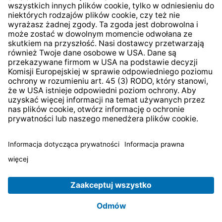
* Wszystkie ceny zawierają podatek VAT plus
koszty
wysyłki
i ewentualne koszty dostawy, jeśli nie określono
inaczej.
© 2026 TechniSat Digital GmbH
TechniSat jest firmą należącą do Fundacji
LEPPER Stiftung
e.S.
.