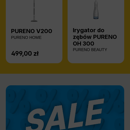
Irygator do
PURENO V200
zębów PURENO
PURENO HOME
OH 300
PURENO BEAUTY
499,00 zł
Cena regularna: