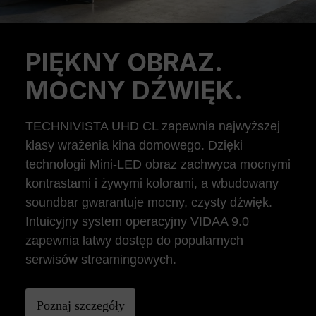
PIĘKNY OBRAZ.
Previous
Ne
MOCNY DŹWIĘK.
TECHNIVISTA UHD CL zapewnia najwyższej
klasy wrażenia kina domowego. Dzięki
technologii Mini-LED obraz zachwyca mocnymi
kontrastami i żywymi kolorami, a wbudowany
soundbar gwarantuje mocny, czysty dźwięk.
Intuicyjny system operacyjny VIDAA 9.0
zapewnia łatwy dostęp do popularnych
serwisów streamingowych.
Poznaj szczegóły