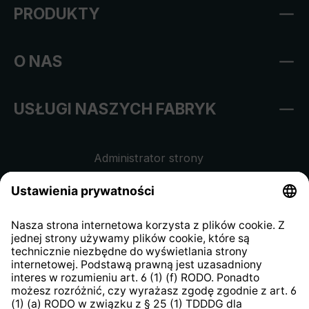
PRODUKTY
O NAS
USŁUGI NASZYCH FABRYK
Administrator strony
Regulamin sklepu internetowego
Klauzula informacyjna dla
kontrahentów
Klauzula informacyjna strony
internetowej
Strategia podatkowa
System zgłaszania nieprawidłowości