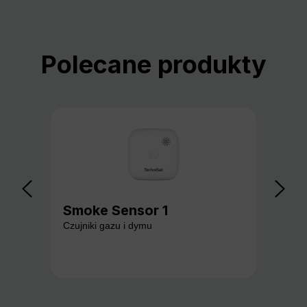
Pomiń galerię produktów
Polecane produkty
Smoke Sensor 1
Ga
Czujniki gazu i dymu
Czuj