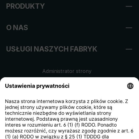
PRODUKTY
O NAS
USŁUGI NASZYCH FABRYK
Administrator strony
Regulamin sklepu internetowego
Klauzula informacyjna dla
kontrahentów
Klauzula informacyjna strony
internetowej
Strategia podatkowa
System zgłaszania nieprawidłowości