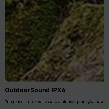
OutdoorSound IPX6
Ten głośnik urozmaici waszą ulubioną muzyką nawet