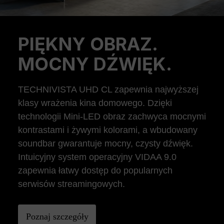
PIĘKNY OBRAZ.
Previous
Ne
MOCNY DŹWIĘK.
TECHNIVISTA UHD CL zapewnia najwyższej
klasy wrażenia kina domowego. Dzięki
technologii Mini-LED obraz zachwyca mocnymi
kontrastami i żywymi kolorami, a wbudowany
soundbar gwarantuje mocny, czysty dźwięk.
Intuicyjny system operacyjny VIDAA 9.0
zapewnia łatwy dostęp do popularnych
serwisów streamingowych.
Poznaj szczegóły