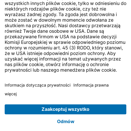
* Wszystkie ceny zawierają podatek VAT plus
koszty
wysyłki
i ewentualne koszty dostawy, jeśli nie określono
inaczej.
© 2026 TechniSat Digital GmbH
TechniSat jest firmą należącą do Fundacji
LEPPER Stiftung
e.S.
.