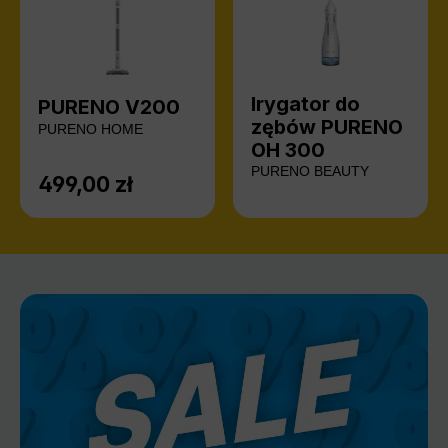
Irygator do
PURENO V200
zębów PURENO
PURENO HOME
OH 300
PURENO BEAUTY
499,00 zł
Cena regularna: