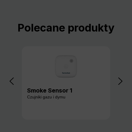
Pomiń galerię produktów
Polecane produkty
Smoke Sensor 1
Ga
Czujniki gazu i dymu
Czuj