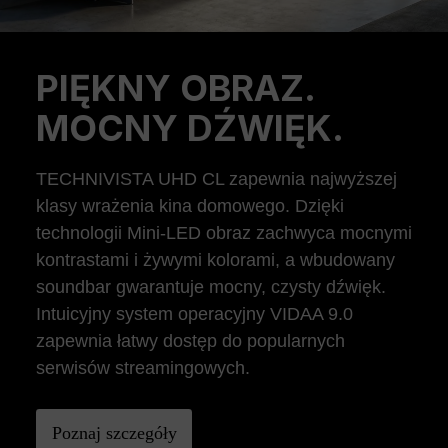
PIĘKNY OBRAZ.
Previous
Ne
MOCNY DŹWIĘK.
TECHNIVISTA UHD CL zapewnia najwyższej
klasy wrażenia kina domowego. Dzięki
technologii Mini-LED obraz zachwyca mocnymi
kontrastami i żywymi kolorami, a wbudowany
soundbar gwarantuje mocny, czysty dźwięk.
Intuicyjny system operacyjny VIDAA 9.0
zapewnia łatwy dostęp do popularnych
serwisów streamingowych.
Poznaj szczegóły