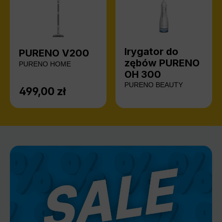
Irygator do
PURENO V200
zębów PURENO
PURENO HOME
OH 300
PURENO BEAUTY
499,00 zł
Cena regularna: