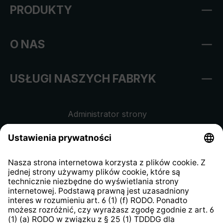
PRODUKTY
O NAS
USŁUGI NASZYCH FABRYK
Administrator strony
Regulamin sklepu internetowego
Klauzula informacyjna dla
kontrahentów
Klauzula informacyjna strony
internetowej
Strategia podatkowa
System zgłaszania nieprawidłowości