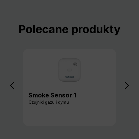
Pomiń galerię produktów
Polecane produkty
Smoke Sensor 1
Ga
Czujniki gazu i dymu
Czuj