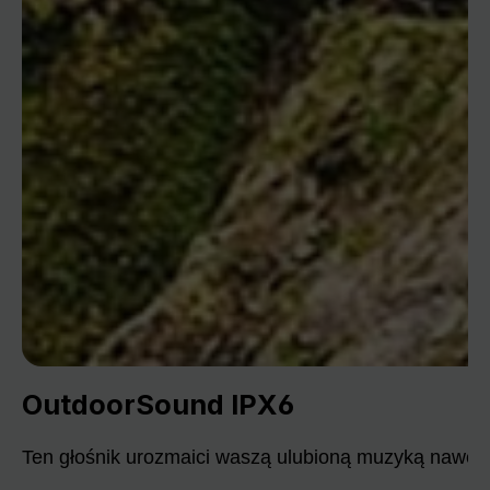
OutdoorSound IPX6
Ten głośnik urozmaici waszą ulubioną muzyką nawet