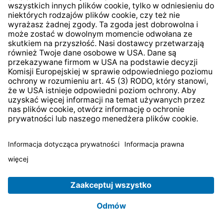
* Wszystkie ceny zawierają podatek VAT plus
koszty
wysyłki
i ewentualne koszty dostawy, jeśli nie określono
inaczej.
© 2026 TechniSat Digital GmbH
TechniSat jest firmą należącą do Fundacji
LEPPER Stiftung
e.S.
.