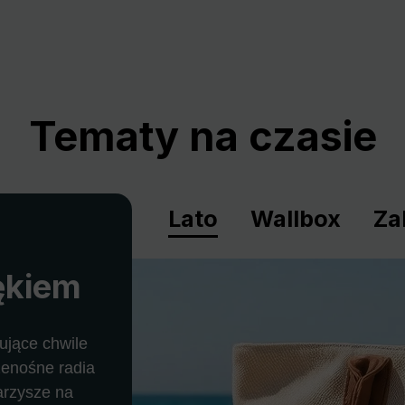
Tematy na czasie
Lato
Wallbox
Za
ękiem
ujące chwile
zenośne radia
warzysze na