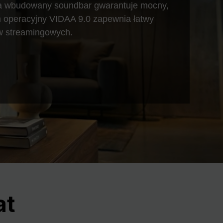
Nex
, a wbudowany soundbar gwarantuje mocny,
em operacyjny VIDAA 9.0 zapewnia łatwy
w streamingowych.
at