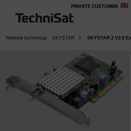
PRIVATE CUSTOMER
Skip to main content
Network technology
SKYSTAR
SKYSTAR 2 V2.8 Exp
Skip image gallery