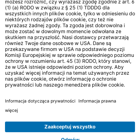
System zgłaszania nieprawidłowości
* Wszystkie ceny zawierają podatek VAT plus
koszty
wysyłki
i ewentualne koszty dostawy, jeśli nie określono
inaczej.
© 2026 TechniSat Digital GmbH
TechniSat jest firmą należącą do Fundacji
LEPPER Stiftung
e.S.
.