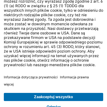
System zgłaszania nieprawidłowości
* Wszystkie ceny zawierają podatek VAT plus
koszty
wysyłki
i ewentualne koszty dostawy, jeśli nie określono
inaczej.
© 2026 TechniSat Digital GmbH
TechniSat jest firmą należącą do Fundacji
LEPPER Stiftung
e.S.
.