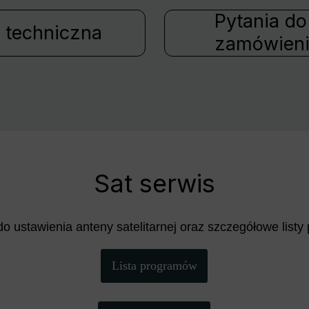
Pytania do
 techniczna
zamówien
Sat serwis
do ustawienia anteny satelitarnej oraz szczegółowe list
Lista programów