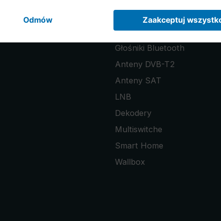
Radia
Stacje pogody
Głośniki Bluetooth
Anteny DVB-T2
Anteny SAT
LNB
Dekodery
Multiswitche
Smart Home
Wallbox