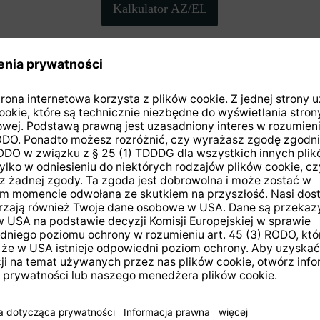
Kalkulator AZ/EL
Zwrot zamówienia
w ciągu 14 dni
 do newslettera i otrzymaj
kupon 20
IE
PRODUKTY
serwisowe
PURENO
rejestracja produktu
Smart TV