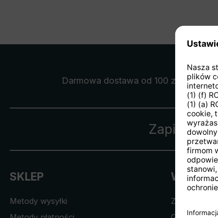
Darmowa dostawa
od 100 zł
Zapisz się
SKLEP
WSPARC
Metody wysyłki
Zgłoszenia 
Metody płatności
Gwarancja i 