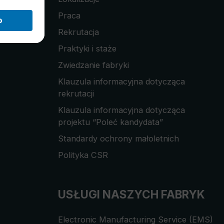
Praca
Rekrutacja
Praktyki i staże
Zwiedzanie fabryki
Klauzula informacyjna dotycząca
rekrutacji
Klauzula informacyjna dotycząca
projektu “Poleć kandydata”
Standardy ochrony małoletnich
Polityka CSR
USŁUGI NASZYCH FABRYK
Electronic Manufacturing Service (EMS)