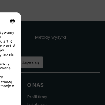
Metody wysyłki
 zł
.
Zapisz się
O NAS
Profil firmy
Lokalizacje