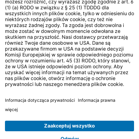
System zgłaszania nieprawidłowości
* Wszystkie ceny zawierają podatek VAT plus
koszty
wysyłki
i ewentualne koszty dostawy, jeśli nie określono
inaczej.
© 2026 TechniSat Digital GmbH
TechniSat jest firmą należącą do Fundacji
LEPPER Stiftung
e.S.
.