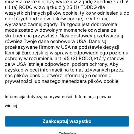
System zgłaszania nieprawidłowości
* Wszystkie ceny zawierają podatek VAT plus
koszty
wysyłki
i ewentualne koszty dostawy, jeśli nie określono
inaczej.
© 2026 TechniSat Digital GmbH
TechniSat jest firmą należącą do Fundacji
LEPPER Stiftung
e.S.
.