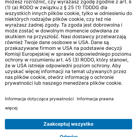
System zgłaszania nieprawidłowości
* Wszystkie ceny zawierają podatek VAT plus
koszty
wysyłki
i ewentualne koszty dostawy, jeśli nie określono
inaczej.
© 2026 TechniSat Digital GmbH
TechniSat jest firmą należącą do Fundacji
LEPPER Stiftung
e.S.
.