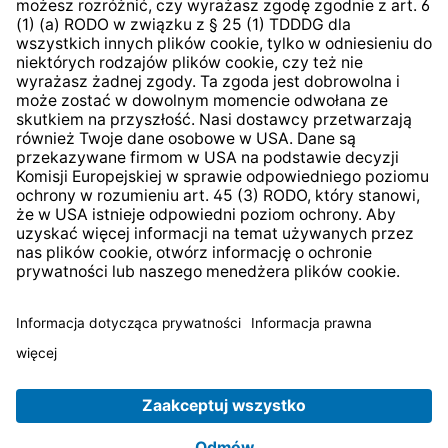
System zgłaszania nieprawidłowości
* Wszystkie ceny zawierają podatek VAT plus
koszty
wysyłki
i ewentualne koszty dostawy, jeśli nie określono
inaczej.
© 2026 TechniSat Digital GmbH
TechniSat jest firmą należącą do Fundacji
LEPPER Stiftung
e.S.
.