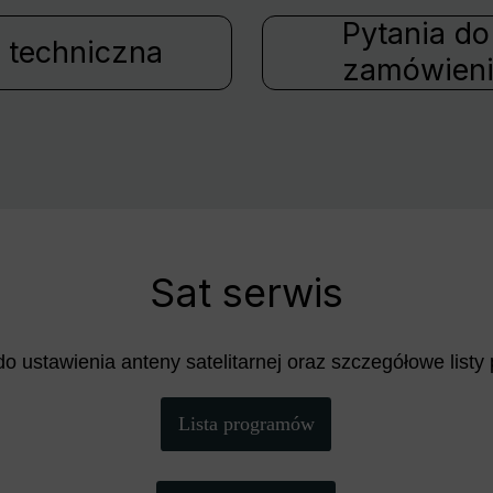
Pytania do
 techniczna
zamówien
Sat serwis
do ustawienia anteny satelitarnej oraz szczegółowe list
Lista programów