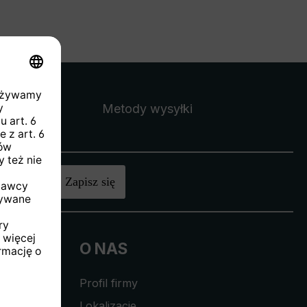
Metody wysyłki
 zł
.
Zapisz się
O NAS
Profil firmy
Lokalizacje