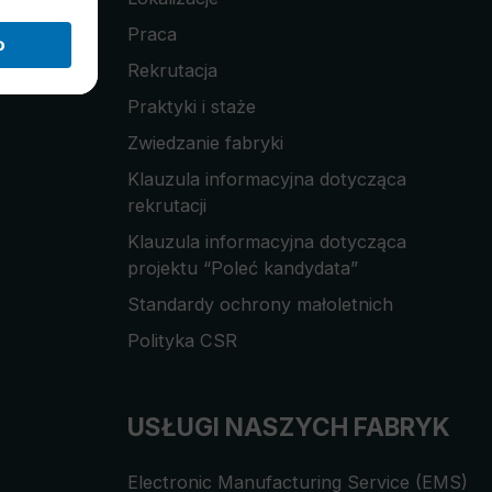
Praca
Rekrutacja
Praktyki i staże
Zwiedzanie fabryki
Klauzula informacyjna dotycząca
rekrutacji
Klauzula informacyjna dotycząca
projektu “Poleć kandydata”
Standardy ochrony małoletnich
Polityka CSR
USŁUGI NASZYCH FABRYK
Electronic Manufacturing Service (EMS)