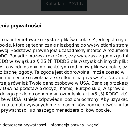
Kalkulator AZ/EL
Zwrot zamówienia
w ciągu 14 dni
 do newslettera i otrzymaj
kupon 20
IE
PRODUKTY
serwisowe
PURENO
rejestracja produktu
Smart TV