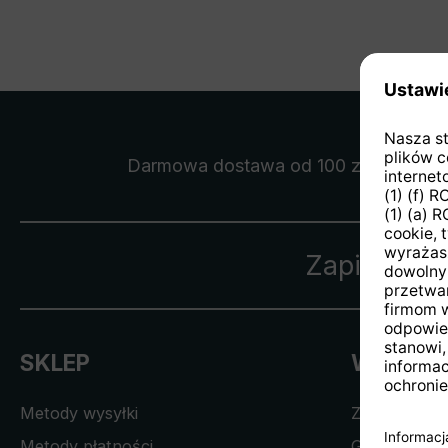
Darmowa dostawa
od 100 zł
Zapisz się
SKLEP
WSPARC
Metody wysyłki
Zgłoszenia 
Metody płatności
Gwarancja i 