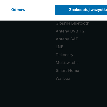
Radia
Stacje pogody
Głośniki Bluetooth
Anteny DVB-T2
Anteny SAT
LNB
Dekodery
Multiswitche
Smart Home
Wallbox