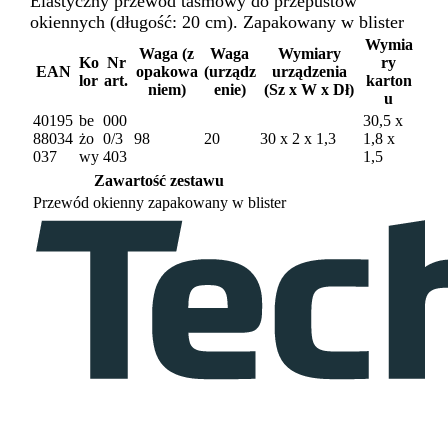
Elastyczny przewód taśmowy do przepustów
okiennych (długość: 20 cm). Zapakowany w blister
Wymia
Waga (z
Waga
Wymiary
Ko
Nr
ry
EAN
opakowa
(urządz
urządzenia
lor
art.
karton
niem)
enie)
(Sz x W x Dł)
u
40195
be
000
30,5 x
88034
żo
0/3
98
20
30 x 2 x 1,3
1,8 x
037
wy
403
1,5
Zawartość zestawu
Przewód okienny zapakowany w blister