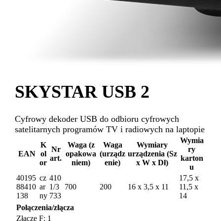
SKYSTAR USB 2
Cyfrowy dekoder USB do odbioru cyfrowych
satelitarnych programów TV i radiowych na laptopie
Wymia
K
Waga (z
Waga
Wymiary
Nr
ry
EAN
ol
opakowa
(urządz
urządzenia (Sz
art.
karton
or
niem)
enie)
x W x Dł)
u
40195
cz
410
17,5 x
88410
ar
1/3
700
200
16 x 3,5 x 11
11,5 x
138
ny
733
14
Połączenia/złącza
Złącze F: 1