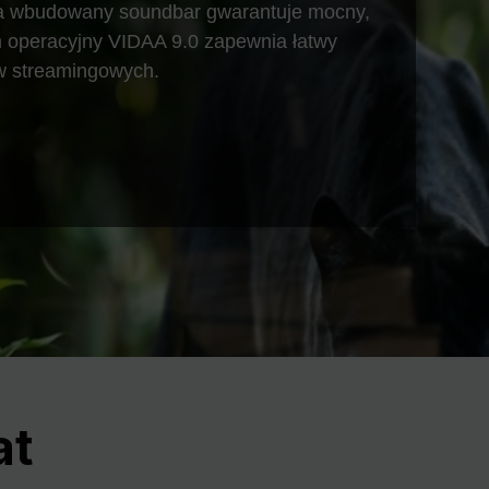
Nex
, a wbudowany soundbar gwarantuje mocny,
em operacyjny VIDAA 9.0 zapewnia łatwy
w streamingowych.
at