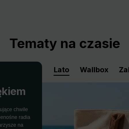
Tematy na czasie
Lato
Wallbox
Za
ękiem
ujące chwile
zenośne radia
warzysze na