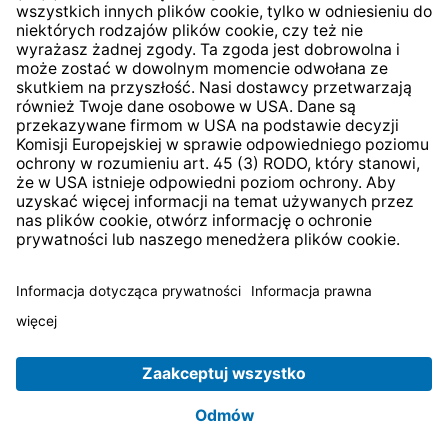
* Wszystkie ceny zawierają podatek VAT plus
koszty
wysyłki
i ewentualne koszty dostawy, jeśli nie określono
inaczej.
© 2026 TechniSat Digital GmbH
TechniSat jest firmą należącą do Fundacji
LEPPER Stiftung
e.S.
.