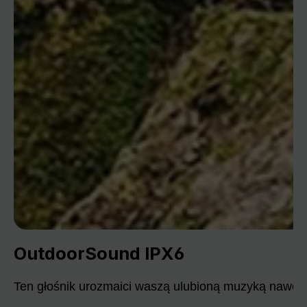
OutdoorSound IPX6
Ten głośnik urozmaici waszą ulubioną muzyką nawet