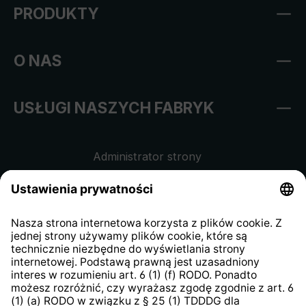
PRODUKTY
O NAS
USŁUGI NASZYCH FABRYK
Administrator strony
Regulamin sklepu internetowego
Klauzula informacyjna dla
kontrahentów
Klauzula informacyjna strony
internetowej
Strategia podatkowa
System zgłaszania nieprawidłowości