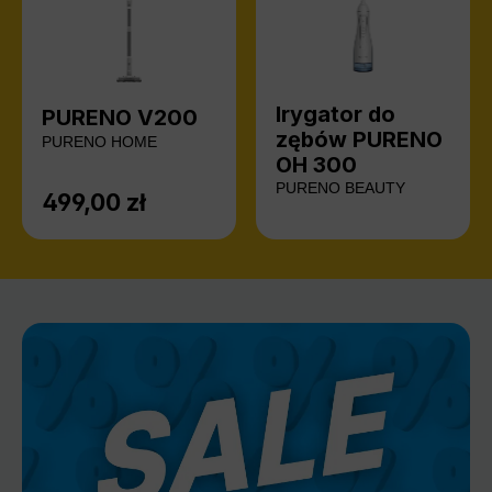
Irygator do
PURENO V200
zębów PURENO
PURENO HOME
OH 300
PURENO BEAUTY
499,00 zł
Cena regularna: