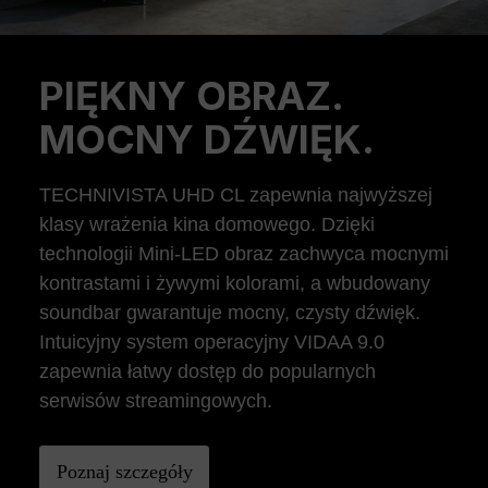
PIĘKNY OBRAZ.
Previous
Ne
MOCNY DŹWIĘK.
TECHNIVISTA UHD CL zapewnia najwyższej
klasy wrażenia kina domowego. Dzięki
technologii Mini-LED obraz zachwyca mocnymi
kontrastami i żywymi kolorami, a wbudowany
soundbar gwarantuje mocny, czysty dźwięk.
Intuicyjny system operacyjny VIDAA 9.0
zapewnia łatwy dostęp do popularnych
serwisów streamingowych.
Poznaj szczegóły