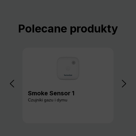
Pomiń galerię produktów
Polecane produkty
Smoke Sensor 1
Ga
Czujniki gazu i dymu
Czuj