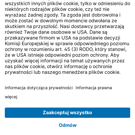
* Wszystkie ceny zawierają podatek VAT plus
koszty
wysyłki
i ewentualne koszty dostawy, jeśli nie określono
inaczej.
© 2026 TechniSat Digital GmbH
TechniSat jest firmą należącą do Fundacji
LEPPER Stiftung
e.S.
.