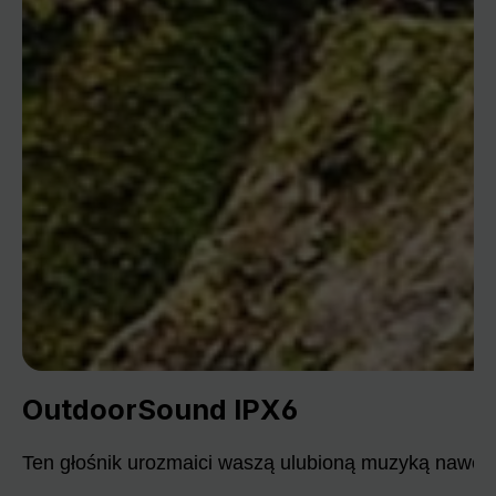
OutdoorSound IPX6
Ten głośnik urozmaici waszą ulubioną muzyką nawet