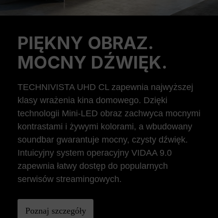
PIĘKNY OBRAZ.
Previous
Ne
MOCNY DŹWIĘK.
TECHNIVISTA UHD CL zapewnia najwyższej
klasy wrażenia kina domowego. Dzięki
technologii Mini-LED obraz zachwyca mocnymi
kontrastami i żywymi kolorami, a wbudowany
soundbar gwarantuje mocny, czysty dźwięk.
Intuicyjny system operacyjny VIDAA 9.0
zapewnia łatwy dostęp do popularnych
serwisów streamingowych.
Poznaj szczegóły