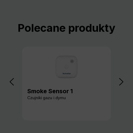
Pomiń galerię produktów
Polecane produkty
Smoke Sensor 1
Ga
Czujniki gazu i dymu
Czuj