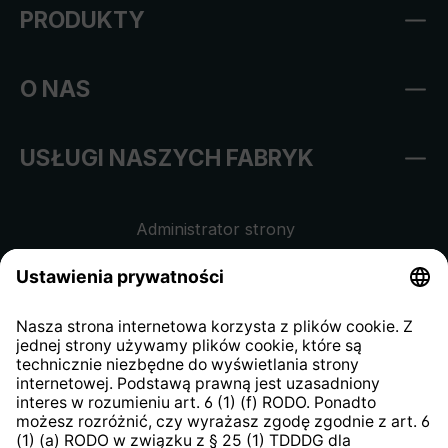
PRODUKTY
O NAS
USŁUGI NASZYCH FABRYK
Administrator strony
Regulamin sklepu internetowego
Klauzula informacyjna dla
kontrahentów
Klauzula informacyjna strony
internetowej
Strategia podatkowa
System zgłaszania nieprawidłowości