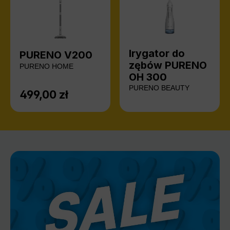
Irygator do
PURENO V200
zębów PURENO
PURENO HOME
OH 300
PURENO BEAUTY
499,00 zł
Cena regularna: