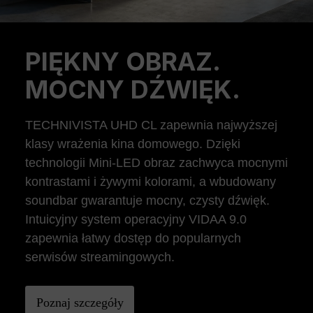
PIĘKNY OBRAZ.
Previous
Ne
MOCNY DŹWIĘK.
TECHNIVISTA UHD CL zapewnia najwyższej
klasy wrażenia kina domowego. Dzięki
technologii Mini-LED obraz zachwyca mocnymi
kontrastami i żywymi kolorami, a wbudowany
soundbar gwarantuje mocny, czysty dźwięk.
Intuicyjny system operacyjny VIDAA 9.0
zapewnia łatwy dostęp do popularnych
serwisów streamingowych.
Poznaj szczegóły