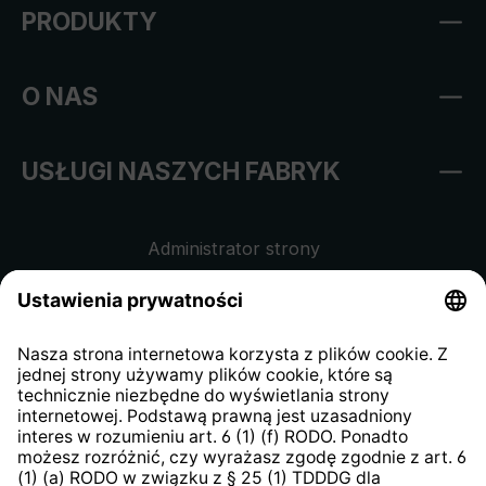
PRODUKTY
O NAS
USŁUGI NASZYCH FABRYK
Administrator strony
Regulamin sklepu internetowego
Klauzula informacyjna dla
kontrahentów
Klauzula informacyjna strony
internetowej
Strategia podatkowa
System zgłaszania nieprawidłowości