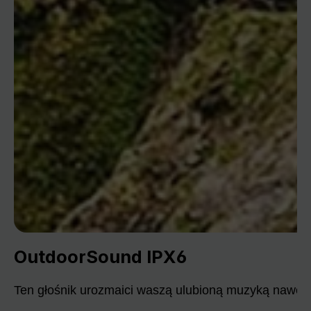
OutdoorSound IPX6
Ten głośnik urozmaici waszą ulubioną muzyką nawet