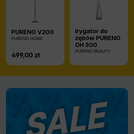
Irygator do
PURENO V200
zębów PURENO
PURENO HOME
OH 300
PURENO BEAUTY
499,00 zł
Cena regularna: