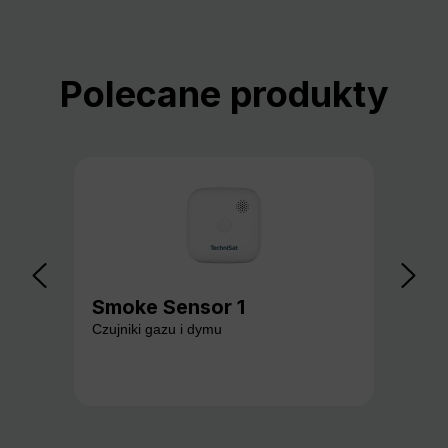
Pomiń galerię produktów
Polecane produkty
Smoke Sensor 1
Ga
Czujniki gazu i dymu
Czuj