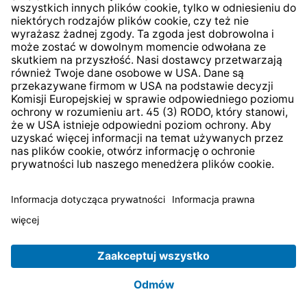
* Wszystkie ceny zawierają podatek VAT plus
koszty
wysyłki
i ewentualne koszty dostawy, jeśli nie określono
inaczej.
© 2026 TechniSat Digital GmbH
TechniSat jest firmą należącą do Fundacji
LEPPER Stiftung
e.S.
.